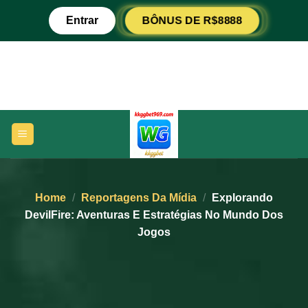
Ir
BÔNUS DE R$8888
Entrar
para
o
conteúdo
Home
/
Reportagens Da Mídia
/
Explorando
DevilFire: Aventuras E Estratégias No Mundo Dos
Jogos