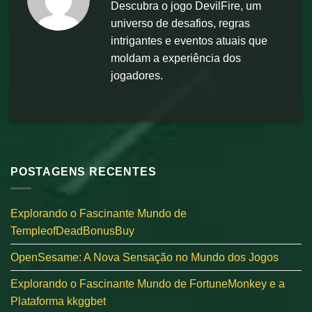
Descubra o jogo DevilFire, um
universo de desafios, regras
intrigantes e eventos atuais que
moldam a experiência dos
jogadores.
POSTAGENS RECENTES
Explorando o Fascinante Mundo de
TempleofDeadBonusBuy
OpenSesame: A Nova Sensação no Mundo dos Jogos
Explorando o Fascinante Mundo de FortuneMonkey e a
Plataforma kkggbet