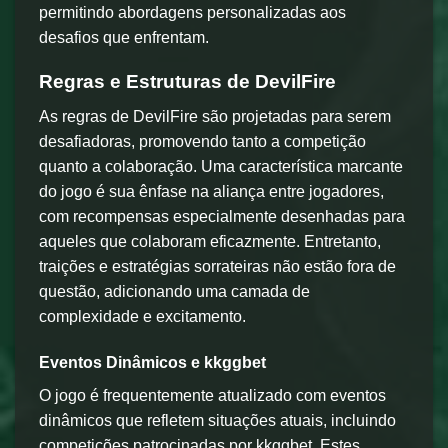
permitindo abordagens personalizadas aos
desafios que enfrentam.
Regras e Estruturas de DevilFire
As regras de DevilFire são projetadas para serem
desafiadoras, promovendo tanto a competição
quanto a colaboração. Uma característica marcante
do jogo é sua ênfase na aliança entre jogadores,
com recompensas especialmente desenhadas para
aqueles que colaboram eficazmente. Entretanto,
traições e estratégias sorrateiras não estão fora de
questão, adicionando uma camada de
complexidade e excitamento.
Eventos Dinâmicos e kkggbet
O jogo é frequentemente atualizado com eventos
dinâmicos que refletem situações atuais, incluindo
competições patrocinadas por kkggbet. Estes