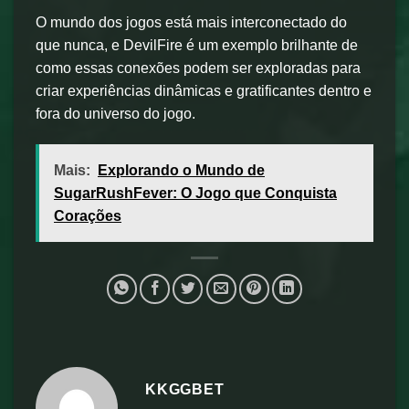
O mundo dos jogos está mais interconectado do
que nunca, e DevilFire é um exemplo brilhante de
como essas conexões podem ser exploradas para
criar experiências dinâmicas e gratificantes dentro e
fora do universo do jogo.
Mais:
Explorando o Mundo de
SugarRushFever: O Jogo que Conquista
Corações
KKGGBET