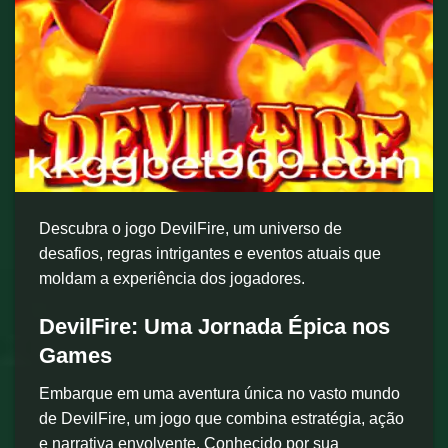
Descubra o jogo DevilFire, um universo de
desafios, regras intrigantes e eventos atuais que
moldam a experiência dos jogadores.
DevilFire: Uma Jornada Épica nos
Games
Embarque em uma aventura única no vasto mundo
de DevilFire, um jogo que combina estratégia, ação
e narrativa envolvente. Conhecido por sua