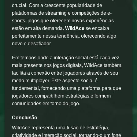
crucial. Com a crescente popularidade de
plataformas de streaming e competições de e-
sports, jogos que oferecem novas experiências
estão em alta demanda.
WildAce
se encaixa
perfeitamente nessa tendência, oferecendo algo
novo e desafiador.
Em tempos onde a interação social está cada vez
mais presente nos jogos digitais, WildAce também
facilita a conexão entre jogadores através de seu
modo multiplayer. Este aspecto social é
fundamental, fornecendo uma plataforma para que
jogadores compartilhem estratégias e formem
comunidades em torno do jogo.
Conclusão
WildAce representa uma fusão de estratégia,
criatividade e interação social, tornando-o um forte