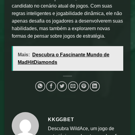
candidato no cenário atual de jogos. Com suas
regras inteligentes e jogabilidade dinâmica, ele não
apenas desafia os jogadores a desenvolverem suas
habilidades, mas também a explorarem novas
formas de pensar sobre jogos de estratégia.
Mais:
Descubra o Fascinante Mundo de
MadHitDiamonds
KKGGBET
Descubra WildAce, um jogo de