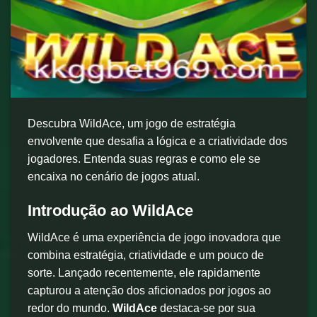
Descubra WildAce, um jogo de estratégia
envolvente que desafia a lógica e a criatividade dos
jogadores. Entenda suas regras e como ele se
encaixa no cenário de jogos atual.
Introdução ao WildAce
WildAce é uma experiência de jogo inovadora que
combina estratégia, criatividade e um pouco de
sorte. Lançado recentemente, ele rapidamente
capturou a atenção dos aficionados por jogos ao
redor do mundo.
WildAce
destaca-se por sua