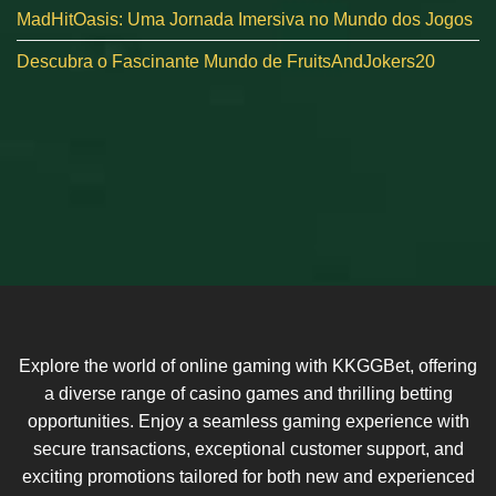
MadHitOasis: Uma Jornada Imersiva no Mundo dos Jogos
Descubra o Fascinante Mundo de FruitsAndJokers20
Explore the world of online gaming with KKGGBet, offering
a diverse range of casino games and thrilling betting
opportunities. Enjoy a seamless gaming experience with
secure transactions, exceptional customer support, and
exciting promotions tailored for both new and experienced